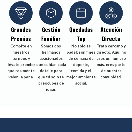
Grandes
Gestión
Quedadas
Atención
Premios
Familiar
Top
Directa
Compite en
Somos dos
No solo es
Trato cercano y
nuestros
hermanos
pádel; son fines
directo. Aquí no
torneos y
apasionados
de semana de
eres un número
llévate premios
que cuidan cada
deporte,
más, eres parte
que realmente
detalle para
comida y el
de nuestra
valen la pena.
que tú solo te
mejor ambiente
comunidad.
preocupes de
social.
jugar.